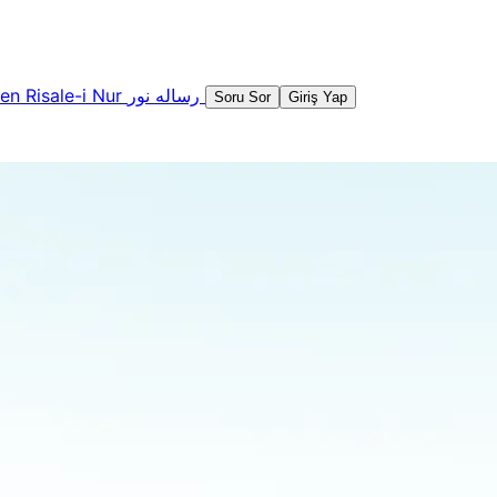
şen
Risale-i Nur
رساله نور
Soru Sor
Giriş Yap