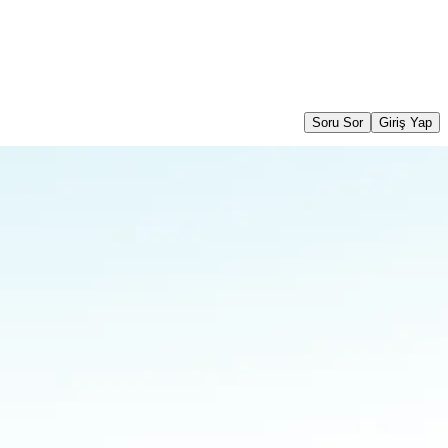
Soru Sor
Giriş Yap