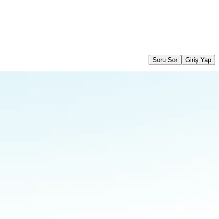
Soru Sor
Giriş Yap