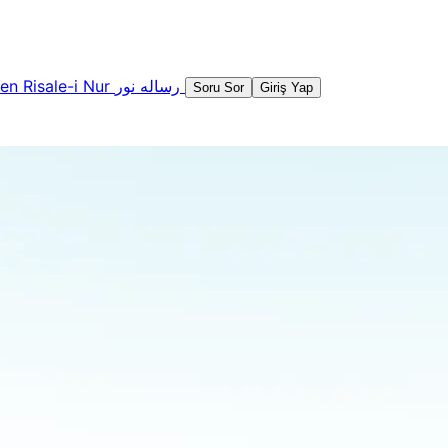
şen
Risale-i Nur
رساله نور
Soru Sor
Giriş Yap