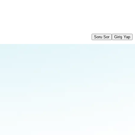
Soru Sor
Giriş Yap