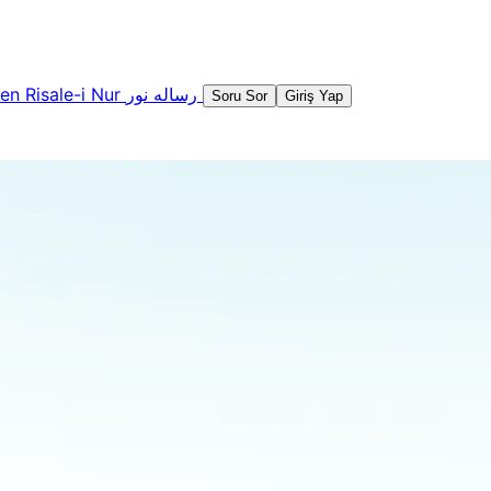
şen
Risale-i Nur
رساله نور
Soru Sor
Giriş Yap