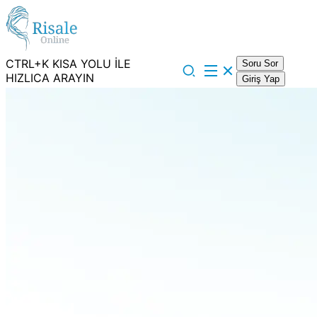
CTRL+K KISA YOLU İLE
Soru Sor
HIZLICA ARAYIN
Giriş Yap