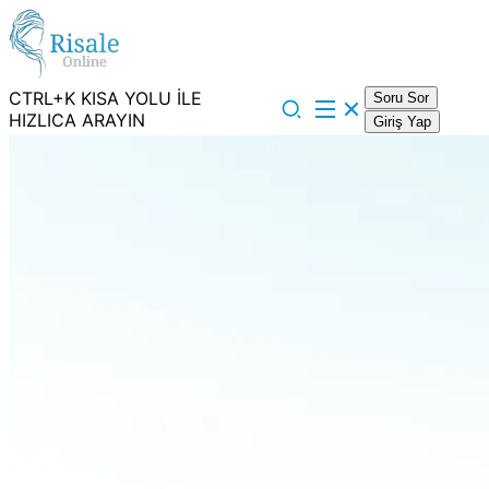
CTRL+K KISA YOLU İLE
Soru Sor
HIZLICA ARAYIN
Giriş Yap