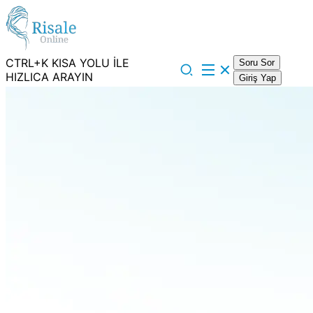
CTRL+K KISA YOLU İLE
Soru Sor
HIZLICA ARAYIN
Giriş Yap