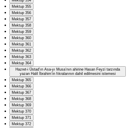
Mektup 354
Mektup 355
Mektup 356
Mektup 357
Mektup 358
Mektup 359
Mektup 360
Mektup 361
Mektup 362
Mektup 363
Mektup 364
Hazret-i Üstad’ın Asa-yı Musa’nın ahirine Hasan Feyzi tarzında
yazan Halil İbrahim’in fıkralarının dahil edilmesini istemesi
Mektup 365
Mektup 366
Mektup 367
Mektup 368
Mektup 369
Mektup 370
Mektup 371
Mektup 372