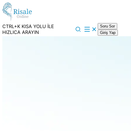
CTRL+K KISA YOLU İLE
Soru Sor
HIZLICA ARAYIN
Giriş Yap