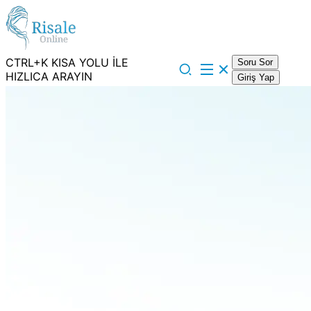
CTRL+K KISA YOLU İLE
Soru Sor
HIZLICA ARAYIN
Giriş Yap