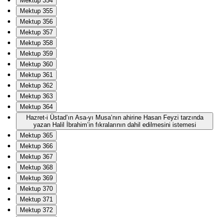
Mektup 354
Mektup 355
Mektup 356
Mektup 357
Mektup 358
Mektup 359
Mektup 360
Mektup 361
Mektup 362
Mektup 363
Mektup 364
Hazret-i Üstad’ın Asa-yı Musa’nın ahirine Hasan Feyzi tarzında
yazan Halil İbrahim’in fıkralarının dahil edilmesini istemesi
Mektup 365
Mektup 366
Mektup 367
Mektup 368
Mektup 369
Mektup 370
Mektup 371
Mektup 372