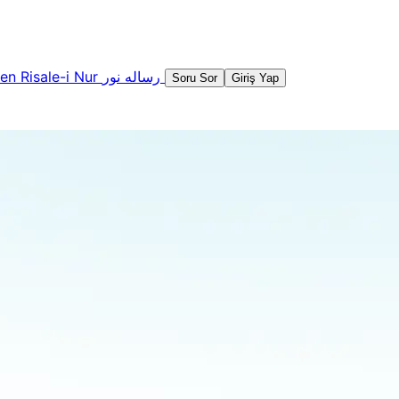
şen
Risale-i Nur
رساله نور
Soru Sor
Giriş Yap