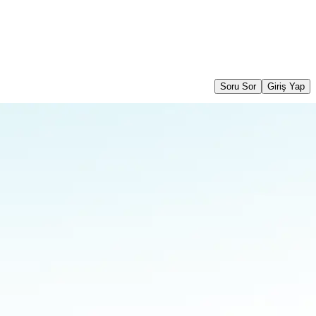
Soru Sor
Giriş Yap