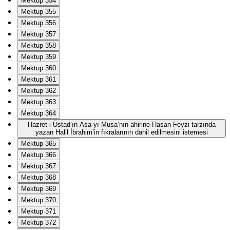
Mektup 354
Mektup 355
Mektup 356
Mektup 357
Mektup 358
Mektup 359
Mektup 360
Mektup 361
Mektup 362
Mektup 363
Mektup 364
Hazret-i Üstad’ın Asa-yı Musa’nın ahirine Hasan Feyzi tarzında
yazan Halil İbrahim’in fıkralarının dahil edilmesini istemesi
Mektup 365
Mektup 366
Mektup 367
Mektup 368
Mektup 369
Mektup 370
Mektup 371
Mektup 372