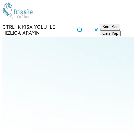
CTRL+K KISA YOLU İLE
Soru Sor
HIZLICA ARAYIN
Giriş Yap