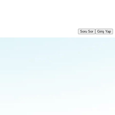
Soru Sor
Giriş Yap