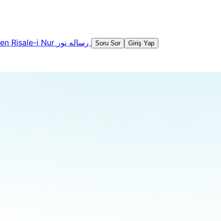
şen
Risale-i Nur
رساله نور
Soru Sor
Giriş Yap