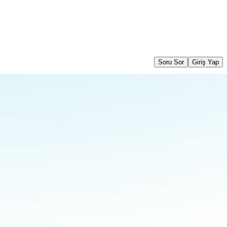
Soru Sor
Giriş Yap