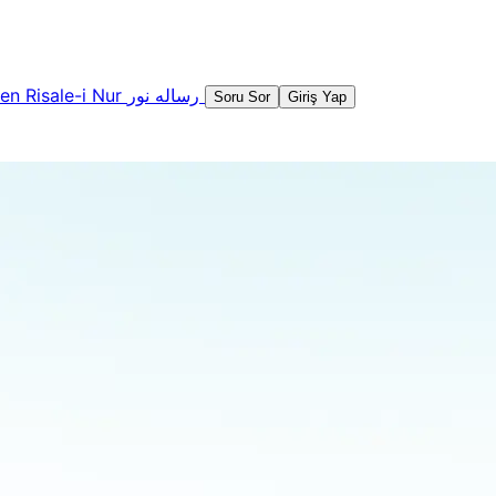
şen
Risale-i Nur
رساله نور
Soru Sor
Giriş Yap