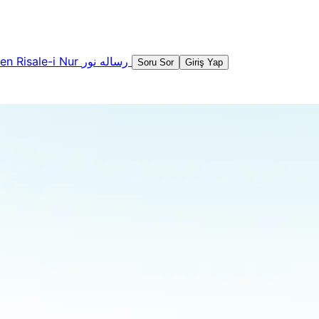
şen
Risale-i Nur
رساله نور
Soru Sor
Giriş Yap