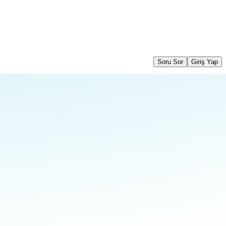
Soru Sor
Giriş Yap