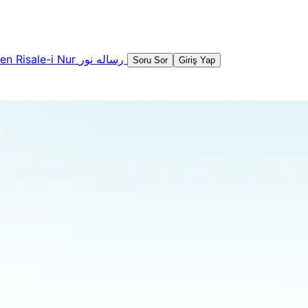
şen
Risale-i Nur
رساله نور
Soru Sor
Giriş Yap