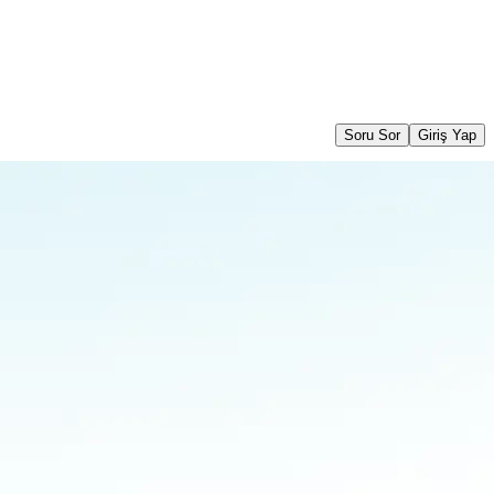
Soru Sor
Giriş Yap