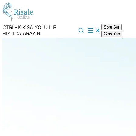
CTRL+K KISA YOLU İLE
Soru Sor
HIZLICA ARAYIN
Giriş Yap