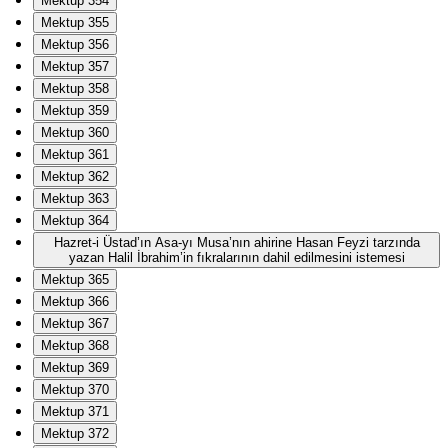
Mektup 354
Mektup 355
Mektup 356
Mektup 357
Mektup 358
Mektup 359
Mektup 360
Mektup 361
Mektup 362
Mektup 363
Mektup 364
Hazret-i Üstad’ın Asa-yı Musa’nın ahirine Hasan Feyzi tarzında
yazan Halil İbrahim’in fıkralarının dahil edilmesini istemesi
Mektup 365
Mektup 366
Mektup 367
Mektup 368
Mektup 369
Mektup 370
Mektup 371
Mektup 372