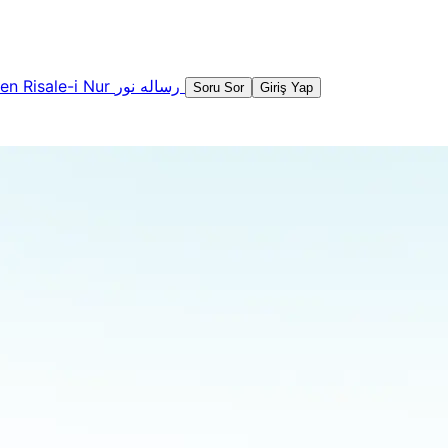
şen
Risale-i Nur
رساله نور
Soru Sor
Giriş Yap