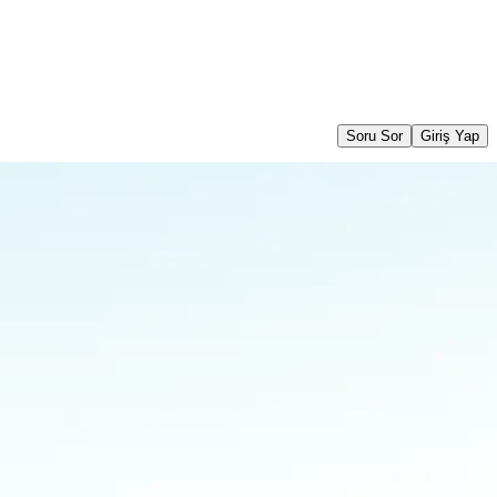
Soru Sor
Giriş Yap