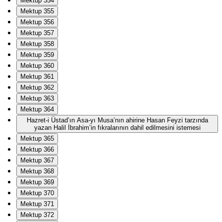
Mektup 354
Mektup 355
Mektup 356
Mektup 357
Mektup 358
Mektup 359
Mektup 360
Mektup 361
Mektup 362
Mektup 363
Mektup 364
Hazret-i Üstad’ın Asa-yı Musa’nın ahirine Hasan Feyzi tarzında
yazan Halil İbrahim’in fıkralarının dahil edilmesini istemesi
Mektup 365
Mektup 366
Mektup 367
Mektup 368
Mektup 369
Mektup 370
Mektup 371
Mektup 372