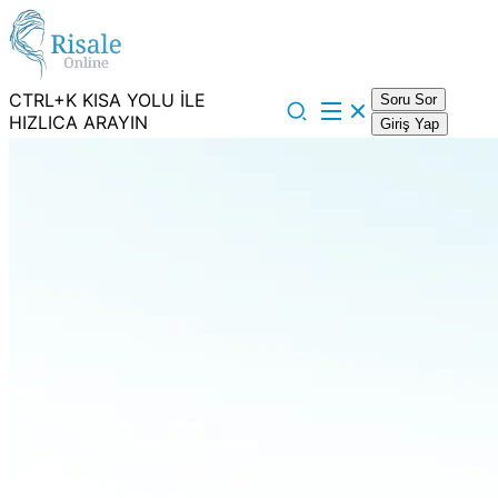
CTRL+K KISA YOLU İLE
Soru Sor
HIZLICA ARAYIN
Giriş Yap