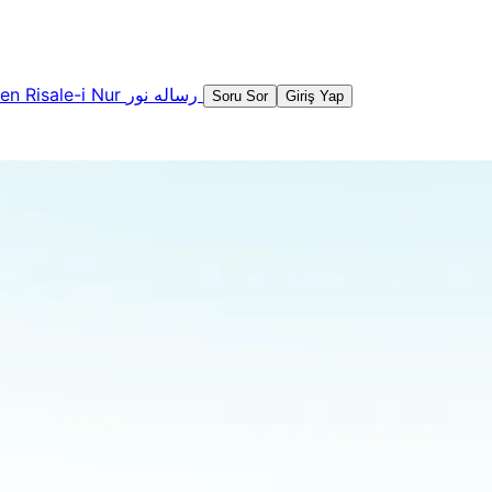
şen
Risale-i Nur
رساله نور
Soru Sor
Giriş Yap