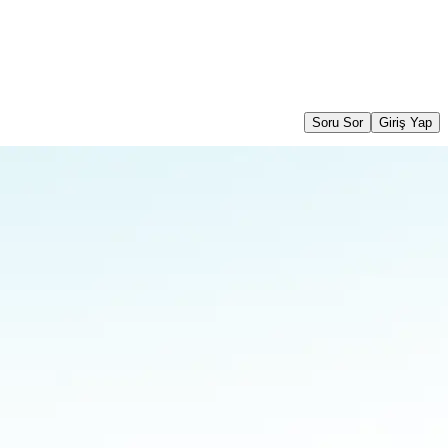
Soru Sor
Giriş Yap