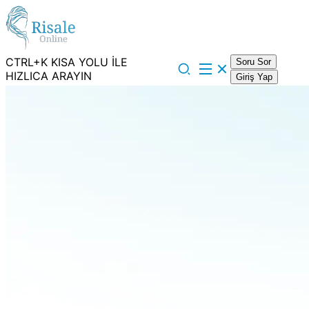
CTRL+K KISA YOLU İLE
Soru Sor
HIZLICA ARAYIN
Giriş Yap