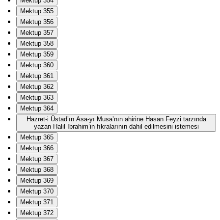
Mektup 354
Mektup 355
Mektup 356
Mektup 357
Mektup 358
Mektup 359
Mektup 360
Mektup 361
Mektup 362
Mektup 363
Mektup 364
Hazret-i Üstad’ın Asa-yı Musa’nın ahirine Hasan Feyzi tarzında
yazan Halil İbrahim’in fıkralarının dahil edilmesini istemesi
Mektup 365
Mektup 366
Mektup 367
Mektup 368
Mektup 369
Mektup 370
Mektup 371
Mektup 372