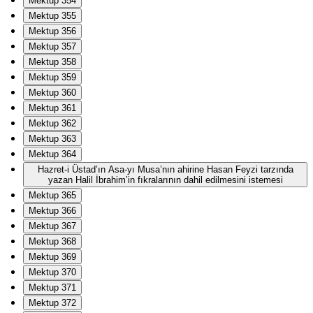
Mektup 354
Mektup 355
Mektup 356
Mektup 357
Mektup 358
Mektup 359
Mektup 360
Mektup 361
Mektup 362
Mektup 363
Mektup 364
Hazret-i Üstad’ın Asa-yı Musa’nın ahirine Hasan Feyzi tarzında
yazan Halil İbrahim’in fıkralarının dahil edilmesini istemesi
Mektup 365
Mektup 366
Mektup 367
Mektup 368
Mektup 369
Mektup 370
Mektup 371
Mektup 372