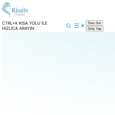
CTRL+K KISA YOLU İLE
Soru Sor
HIZLICA ARAYIN
Giriş Yap