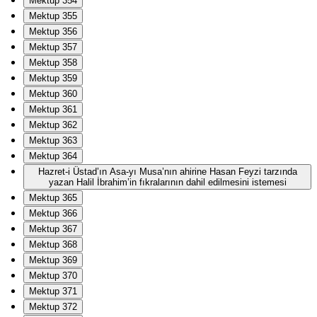
Mektup 354
Mektup 355
Mektup 356
Mektup 357
Mektup 358
Mektup 359
Mektup 360
Mektup 361
Mektup 362
Mektup 363
Mektup 364
Hazret-i Üstad’ın Asa-yı Musa’nın ahirine Hasan Feyzi tarzında
yazan Halil İbrahim’in fıkralarının dahil edilmesini istemesi
Mektup 365
Mektup 366
Mektup 367
Mektup 368
Mektup 369
Mektup 370
Mektup 371
Mektup 372