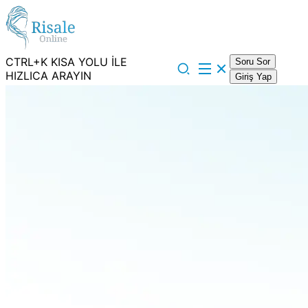
CTRL+K KISA YOLU İLE
Soru Sor
HIZLICA ARAYIN
Giriş Yap