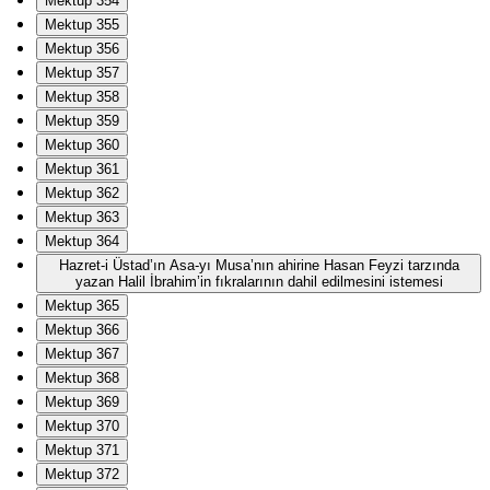
Mektup 354
Mektup 355
Mektup 356
Mektup 357
Mektup 358
Mektup 359
Mektup 360
Mektup 361
Mektup 362
Mektup 363
Mektup 364
Hazret-i Üstad’ın Asa-yı Musa’nın ahirine Hasan Feyzi tarzında
yazan Halil İbrahim’in fıkralarının dahil edilmesini istemesi
Mektup 365
Mektup 366
Mektup 367
Mektup 368
Mektup 369
Mektup 370
Mektup 371
Mektup 372