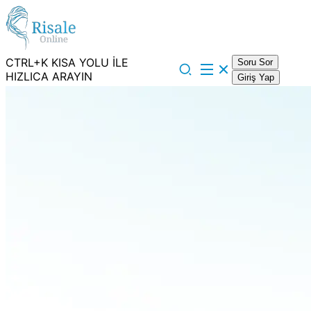
CTRL+K KISA YOLU İLE
Soru Sor
HIZLICA ARAYIN
Giriş Yap