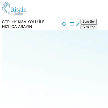
CTRL+K KISA YOLU İLE
Soru Sor
HIZLICA ARAYIN
Giriş Yap