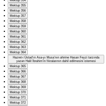
Mektup 354
Mektup 355
Mektup 356
Mektup 357
Mektup 358
Mektup 359
Mektup 360
Mektup 361
Mektup 362
Mektup 363
Mektup 364
Hazret-i Üstad’ın Asa-yı Musa’nın ahirine Hasan Feyzi tarzında
yazan Halil İbrahim’in fıkralarının dahil edilmesini istemesi
Mektup 365
Mektup 366
Mektup 367
Mektup 368
Mektup 369
Mektup 370
Mektup 371
Mektup 372