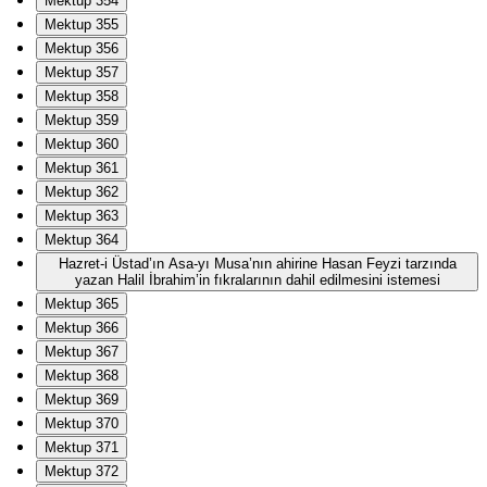
Mektup 354
Mektup 355
Mektup 356
Mektup 357
Mektup 358
Mektup 359
Mektup 360
Mektup 361
Mektup 362
Mektup 363
Mektup 364
Hazret-i Üstad’ın Asa-yı Musa’nın ahirine Hasan Feyzi tarzında
yazan Halil İbrahim’in fıkralarının dahil edilmesini istemesi
Mektup 365
Mektup 366
Mektup 367
Mektup 368
Mektup 369
Mektup 370
Mektup 371
Mektup 372