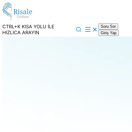
CTRL+K KISA YOLU İLE
Soru Sor
HIZLICA ARAYIN
Giriş Yap