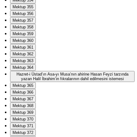
Mektup 354
Mektup 355
Mektup 356
Mektup 357
Mektup 358
Mektup 359
Mektup 360
Mektup 361
Mektup 362
Mektup 363
Mektup 364
Hazret-i Üstad’ın Asa-yı Musa’nın ahirine Hasan Feyzi tarzında
yazan Halil İbrahim’in fıkralarının dahil edilmesini istemesi
Mektup 365
Mektup 366
Mektup 367
Mektup 368
Mektup 369
Mektup 370
Mektup 371
Mektup 372