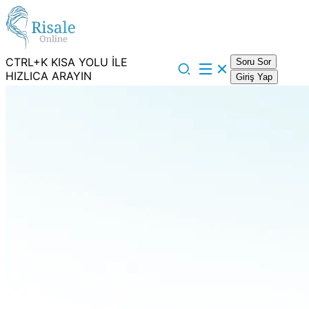
CTRL+K KISA YOLU İLE
Soru Sor
HIZLICA ARAYIN
Giriş Yap