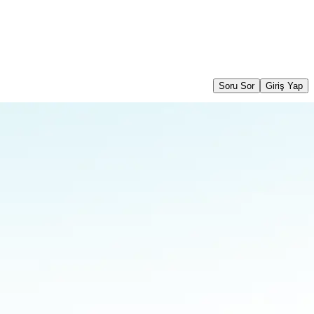
Soru Sor
Giriş Yap