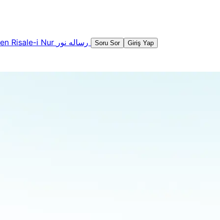
şen
Risale-i Nur
رساله نور
Soru Sor
Giriş Yap