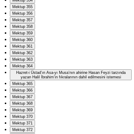
Mektup 354
Mektup 355
Mektup 356
Mektup 357
Mektup 358
Mektup 359
Mektup 360
Mektup 361
Mektup 362
Mektup 363
Mektup 364
Hazret-i Üstad’ın Asa-yı Musa’nın ahirine Hasan Feyzi tarzında
yazan Halil İbrahim’in fıkralarının dahil edilmesini istemesi
Mektup 365
Mektup 366
Mektup 367
Mektup 368
Mektup 369
Mektup 370
Mektup 371
Mektup 372