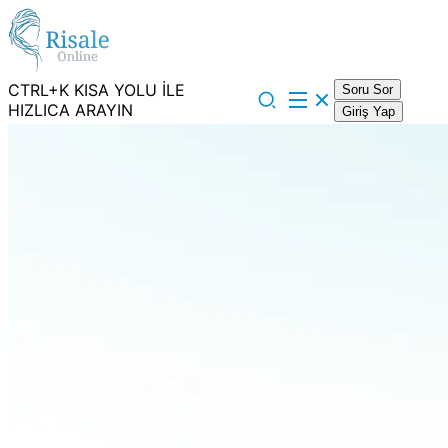
CTRL+K KISA YOLU İLE
Soru Sor
HIZLICA ARAYIN
Giriş Yap