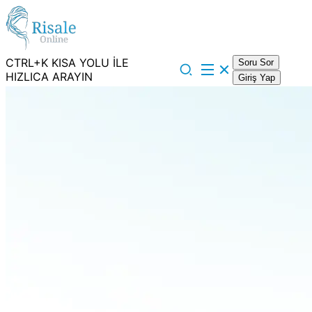
CTRL+K KISA YOLU İLE
Soru Sor
HIZLICA ARAYIN
Giriş Yap