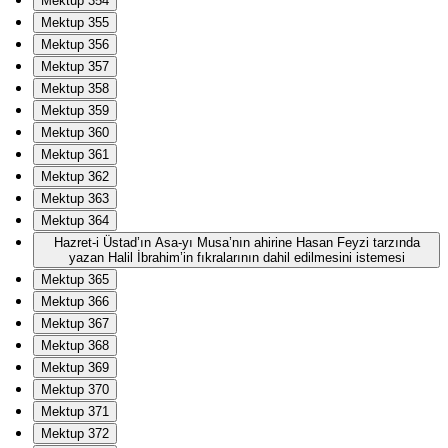
Mektup 354
Mektup 355
Mektup 356
Mektup 357
Mektup 358
Mektup 359
Mektup 360
Mektup 361
Mektup 362
Mektup 363
Mektup 364
Hazret-i Üstad’ın Asa-yı Musa’nın ahirine Hasan Feyzi tarzında
yazan Halil İbrahim’in fıkralarının dahil edilmesini istemesi
Mektup 365
Mektup 366
Mektup 367
Mektup 368
Mektup 369
Mektup 370
Mektup 371
Mektup 372