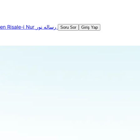
şen
Risale-i Nur
رساله نور
Soru Sor
Giriş Yap