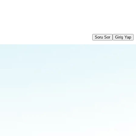
Soru Sor
Giriş Yap