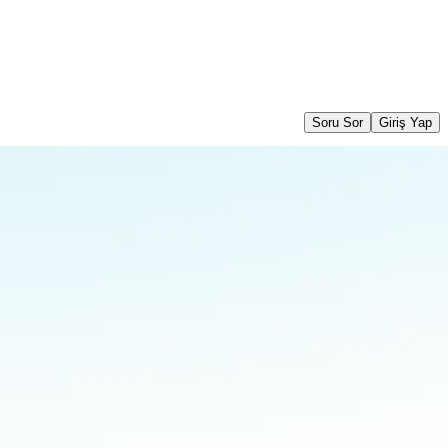
Soru Sor
Giriş Yap