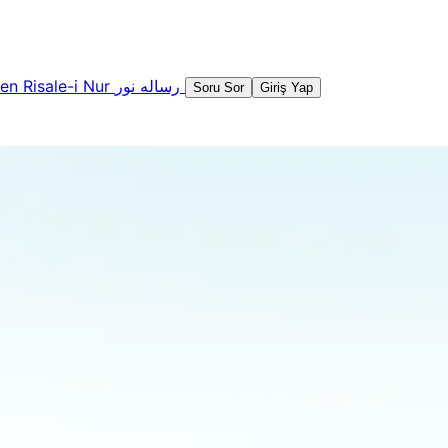
şen
Risale-i Nur
رساله نور
Soru Sor
Giriş Yap