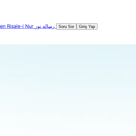
şen
Risale-i Nur
رساله نور
Soru Sor
Giriş Yap