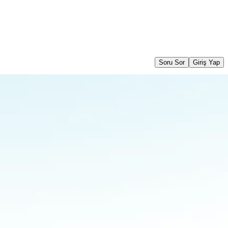
Soru Sor
Giriş Yap