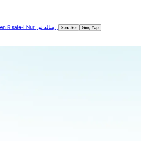
şen
Risale-i Nur
رساله نور
Soru Sor
Giriş Yap