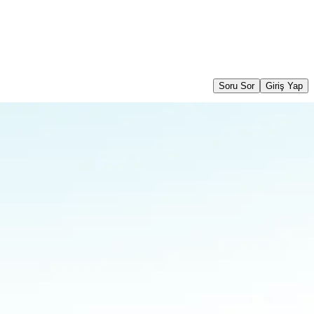
Soru Sor
Giriş Yap