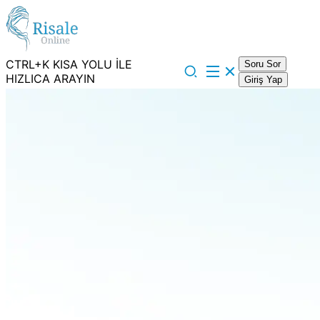
CTRL+K KISA YOLU İLE
Soru Sor
HIZLICA ARAYIN
Giriş Yap