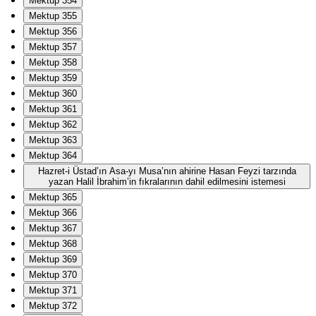
Mektup 354
Mektup 355
Mektup 356
Mektup 357
Mektup 358
Mektup 359
Mektup 360
Mektup 361
Mektup 362
Mektup 363
Mektup 364
Hazret-i Üstad’ın Asa-yı Musa’nın ahirine Hasan Feyzi tarzında
yazan Halil İbrahim’in fıkralarının dahil edilmesini istemesi
Mektup 365
Mektup 366
Mektup 367
Mektup 368
Mektup 369
Mektup 370
Mektup 371
Mektup 372