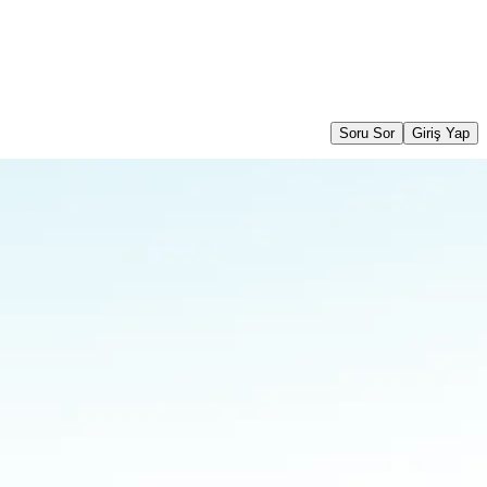
Soru Sor
Giriş Yap