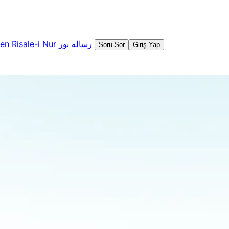
şen
Risale-i Nur
رساله نور
Soru Sor
Giriş Yap