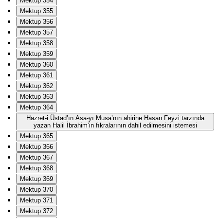
Mektup 354
Mektup 355
Mektup 356
Mektup 357
Mektup 358
Mektup 359
Mektup 360
Mektup 361
Mektup 362
Mektup 363
Mektup 364
Hazret-i Üstad’ın Asa-yı Musa’nın ahirine Hasan Feyzi tarzında
yazan Halil İbrahim’in fıkralarının dahil edilmesini istemesi
Mektup 365
Mektup 366
Mektup 367
Mektup 368
Mektup 369
Mektup 370
Mektup 371
Mektup 372