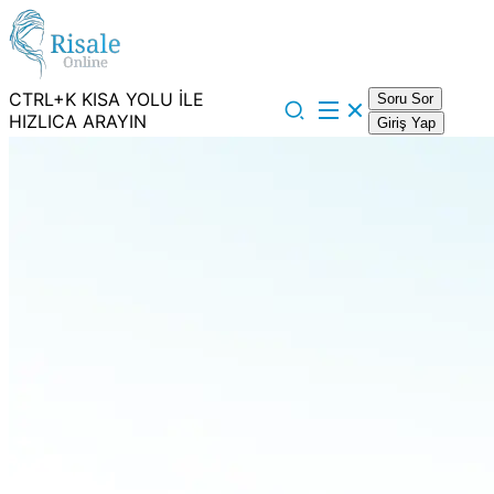
CTRL+K KISA YOLU İLE
Soru Sor
HIZLICA ARAYIN
Giriş Yap