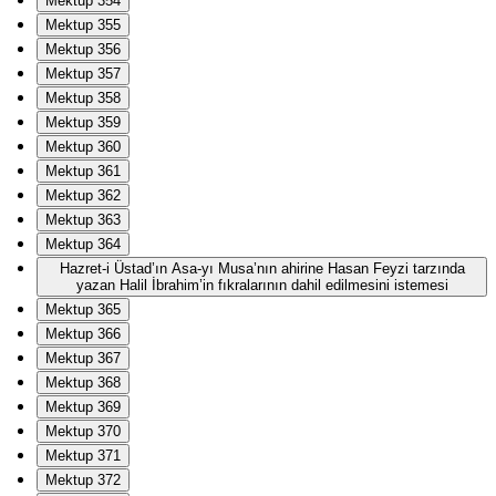
Mektup 354
Mektup 355
Mektup 356
Mektup 357
Mektup 358
Mektup 359
Mektup 360
Mektup 361
Mektup 362
Mektup 363
Mektup 364
Hazret-i Üstad’ın Asa-yı Musa’nın ahirine Hasan Feyzi tarzında
yazan Halil İbrahim’in fıkralarının dahil edilmesini istemesi
Mektup 365
Mektup 366
Mektup 367
Mektup 368
Mektup 369
Mektup 370
Mektup 371
Mektup 372