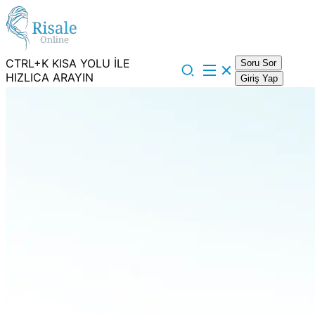
CTRL+K KISA YOLU İLE
Soru Sor
HIZLICA ARAYIN
Giriş Yap