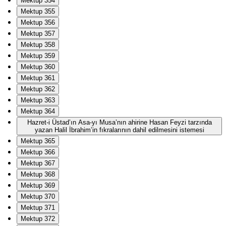
Mektup 354
Mektup 355
Mektup 356
Mektup 357
Mektup 358
Mektup 359
Mektup 360
Mektup 361
Mektup 362
Mektup 363
Mektup 364
Hazret-i Üstad’ın Asa-yı Musa’nın ahirine Hasan Feyzi tarzında
yazan Halil İbrahim’in fıkralarının dahil edilmesini istemesi
Mektup 365
Mektup 366
Mektup 367
Mektup 368
Mektup 369
Mektup 370
Mektup 371
Mektup 372