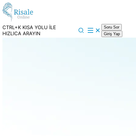
CTRL+K KISA YOLU İLE
Soru Sor
HIZLICA ARAYIN
Giriş Yap