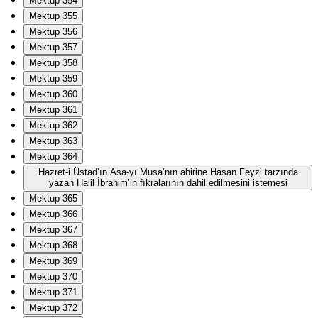
Mektup 354
Mektup 355
Mektup 356
Mektup 357
Mektup 358
Mektup 359
Mektup 360
Mektup 361
Mektup 362
Mektup 363
Mektup 364
Hazret-i Üstad’ın Asa-yı Musa’nın ahirine Hasan Feyzi tarzında
yazan Halil İbrahim’in fıkralarının dahil edilmesini istemesi
Mektup 365
Mektup 366
Mektup 367
Mektup 368
Mektup 369
Mektup 370
Mektup 371
Mektup 372