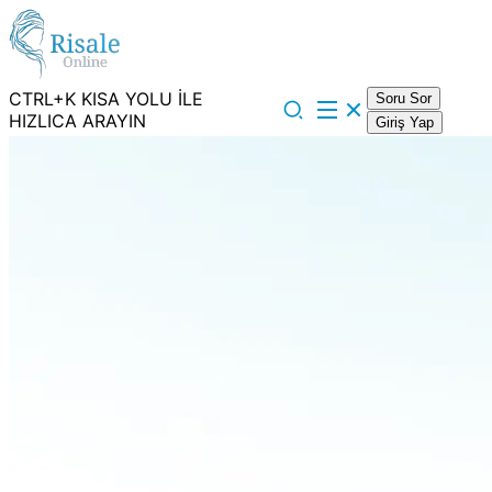
CTRL+K KISA YOLU İLE
Soru Sor
HIZLICA ARAYIN
Giriş Yap