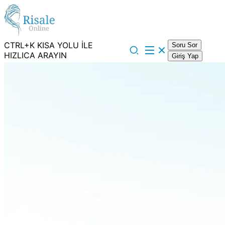
CTRL+K KISA YOLU İLE
Soru Sor
HIZLICA ARAYIN
Giriş Yap