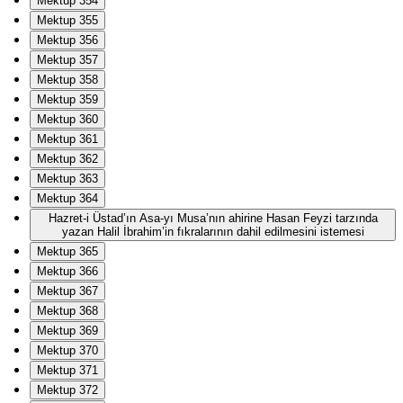
Mektup 354
Mektup 355
Mektup 356
Mektup 357
Mektup 358
Mektup 359
Mektup 360
Mektup 361
Mektup 362
Mektup 363
Mektup 364
Hazret-i Üstad’ın Asa-yı Musa’nın ahirine Hasan Feyzi tarzında
yazan Halil İbrahim’in fıkralarının dahil edilmesini istemesi
Mektup 365
Mektup 366
Mektup 367
Mektup 368
Mektup 369
Mektup 370
Mektup 371
Mektup 372