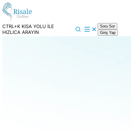
CTRL+K KISA YOLU İLE
Soru Sor
HIZLICA ARAYIN
Giriş Yap