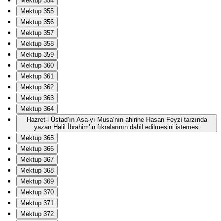
Mektup 354
Mektup 355
Mektup 356
Mektup 357
Mektup 358
Mektup 359
Mektup 360
Mektup 361
Mektup 362
Mektup 363
Mektup 364
Hazret-i Üstad’ın Asa-yı Musa’nın ahirine Hasan Feyzi tarzında
yazan Halil İbrahim’in fıkralarının dahil edilmesini istemesi
Mektup 365
Mektup 366
Mektup 367
Mektup 368
Mektup 369
Mektup 370
Mektup 371
Mektup 372