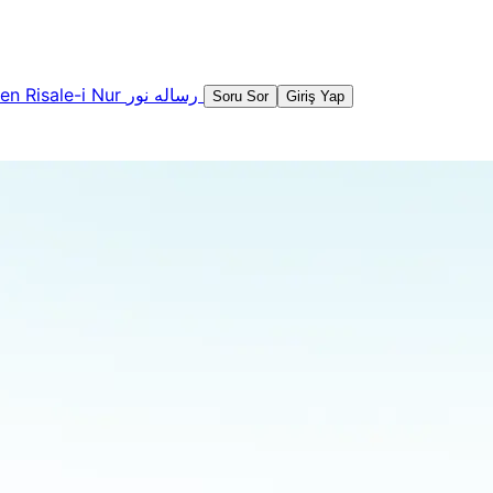
şen
Risale-i Nur
رساله نور
Soru Sor
Giriş Yap