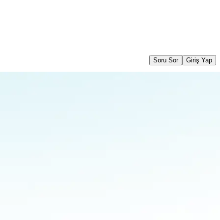
Soru Sor
Giriş Yap