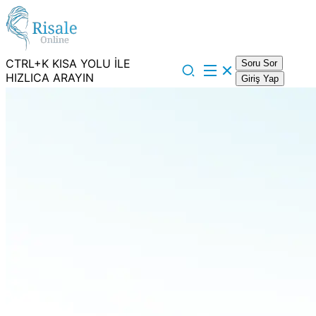
CTRL+K KISA YOLU İLE
Soru Sor
HIZLICA ARAYIN
Giriş Yap