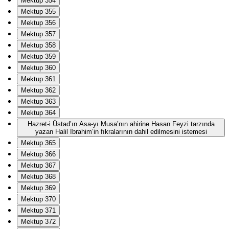
Mektup 354
Mektup 355
Mektup 356
Mektup 357
Mektup 358
Mektup 359
Mektup 360
Mektup 361
Mektup 362
Mektup 363
Mektup 364
Hazret-i Üstad’ın Asa-yı Musa’nın ahirine Hasan Feyzi tarzında
yazan Halil İbrahim’in fıkralarının dahil edilmesini istemesi
Mektup 365
Mektup 366
Mektup 367
Mektup 368
Mektup 369
Mektup 370
Mektup 371
Mektup 372