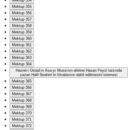
Mektup 354
Mektup 355
Mektup 356
Mektup 357
Mektup 358
Mektup 359
Mektup 360
Mektup 361
Mektup 362
Mektup 363
Mektup 364
Hazret-i Üstad’ın Asa-yı Musa’nın ahirine Hasan Feyzi tarzında
yazan Halil İbrahim’in fıkralarının dahil edilmesini istemesi
Mektup 365
Mektup 366
Mektup 367
Mektup 368
Mektup 369
Mektup 370
Mektup 371
Mektup 372