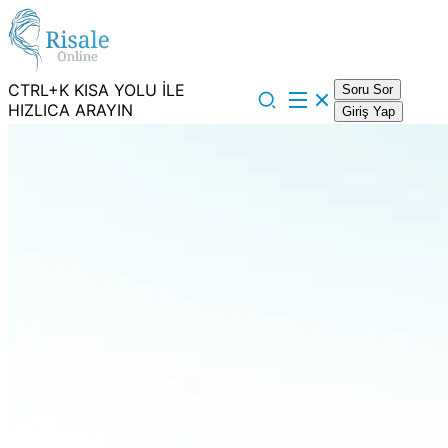
CTRL+K KISA YOLU İLE
Soru Sor
HIZLICA ARAYIN
Giriş Yap