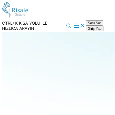
CTRL+K KISA YOLU İLE
Soru Sor
HIZLICA ARAYIN
Giriş Yap