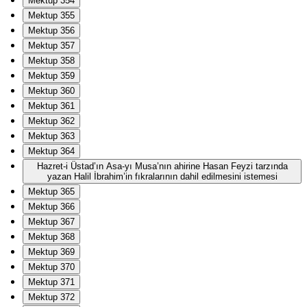
Mektup 354
Mektup 355
Mektup 356
Mektup 357
Mektup 358
Mektup 359
Mektup 360
Mektup 361
Mektup 362
Mektup 363
Mektup 364
Hazret-i Üstad’ın Asa-yı Musa’nın ahirine Hasan Feyzi tarzında
yazan Halil İbrahim’in fıkralarının dahil edilmesini istemesi
Mektup 365
Mektup 366
Mektup 367
Mektup 368
Mektup 369
Mektup 370
Mektup 371
Mektup 372