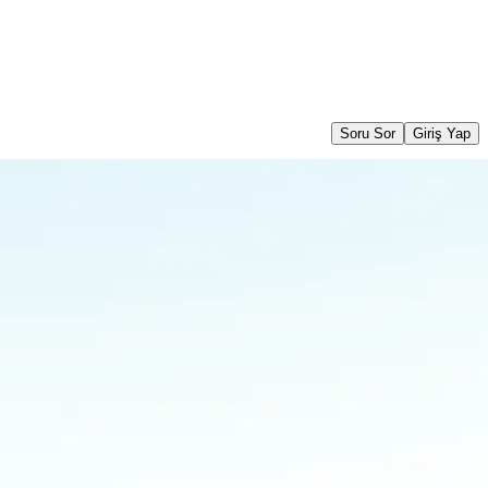
Soru Sor
Giriş Yap