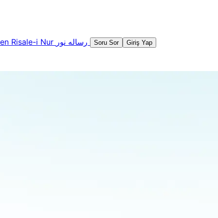
şen
Risale-i Nur
رساله نور
Soru Sor
Giriş Yap