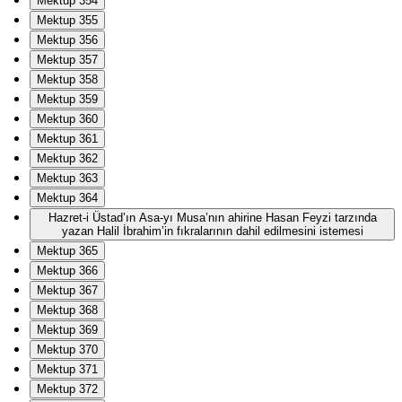
Mektup 354
Mektup 355
Mektup 356
Mektup 357
Mektup 358
Mektup 359
Mektup 360
Mektup 361
Mektup 362
Mektup 363
Mektup 364
Hazret-i Üstad’ın Asa-yı Musa’nın ahirine Hasan Feyzi tarzında
yazan Halil İbrahim’in fıkralarının dahil edilmesini istemesi
Mektup 365
Mektup 366
Mektup 367
Mektup 368
Mektup 369
Mektup 370
Mektup 371
Mektup 372