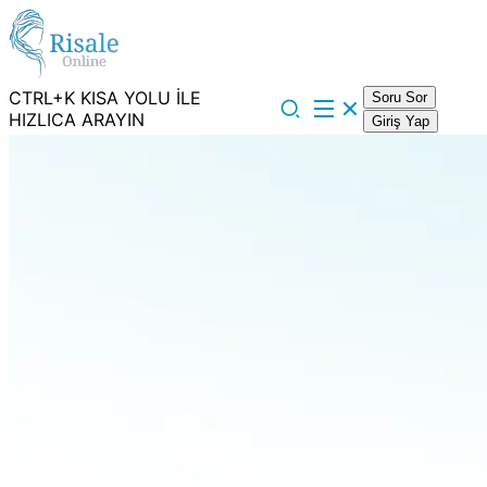
CTRL+K KISA YOLU İLE
Soru Sor
HIZLICA ARAYIN
Giriş Yap