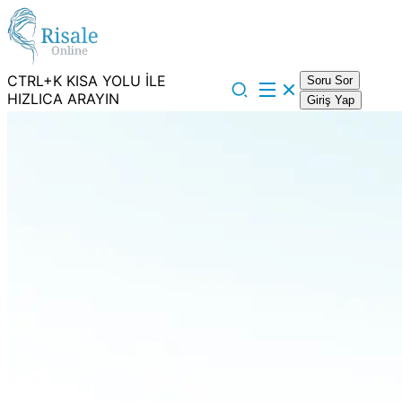
CTRL+K KISA YOLU İLE
Soru Sor
HIZLICA ARAYIN
Giriş Yap