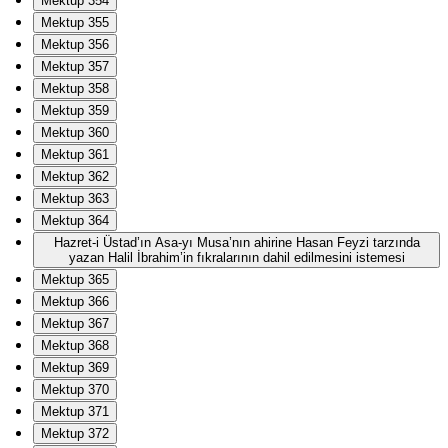
Mektup 354
Mektup 355
Mektup 356
Mektup 357
Mektup 358
Mektup 359
Mektup 360
Mektup 361
Mektup 362
Mektup 363
Mektup 364
Hazret-i Üstad’ın Asa-yı Musa’nın ahirine Hasan Feyzi tarzında
yazan Halil İbrahim’in fıkralarının dahil edilmesini istemesi
Mektup 365
Mektup 366
Mektup 367
Mektup 368
Mektup 369
Mektup 370
Mektup 371
Mektup 372