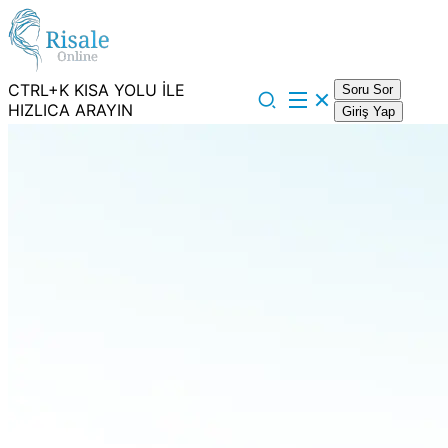
CTRL+K KISA YOLU İLE
Soru Sor
HIZLICA ARAYIN
Giriş Yap