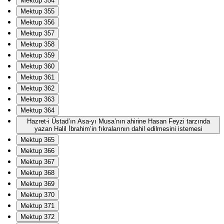
Mektup 354
Mektup 355
Mektup 356
Mektup 357
Mektup 358
Mektup 359
Mektup 360
Mektup 361
Mektup 362
Mektup 363
Mektup 364
Hazret-i Üstad’ın Asa-yı Musa’nın ahirine Hasan Feyzi tarzında
yazan Halil İbrahim’in fıkralarının dahil edilmesini istemesi
Mektup 365
Mektup 366
Mektup 367
Mektup 368
Mektup 369
Mektup 370
Mektup 371
Mektup 372