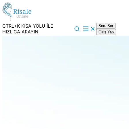
CTRL+K KISA YOLU İLE
Soru Sor
HIZLICA ARAYIN
Giriş Yap