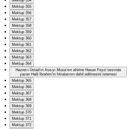
Mektup 354
Mektup 355
Mektup 356
Mektup 357
Mektup 358
Mektup 359
Mektup 360
Mektup 361
Mektup 362
Mektup 363
Mektup 364
Hazret-i Üstad’ın Asa-yı Musa’nın ahirine Hasan Feyzi tarzında
yazan Halil İbrahim’in fıkralarının dahil edilmesini istemesi
Mektup 365
Mektup 366
Mektup 367
Mektup 368
Mektup 369
Mektup 370
Mektup 371
Mektup 372