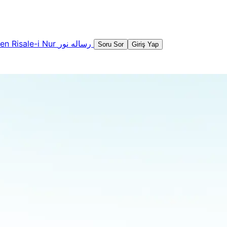
şen
Risale-i Nur
رساله نور
Soru Sor
Giriş Yap