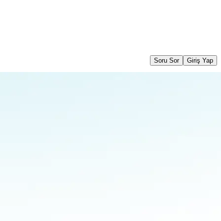
Soru Sor
Giriş Yap